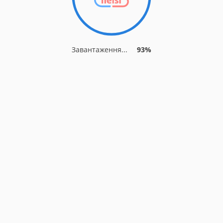
Завантаження...
93%