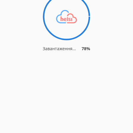
Завантаження...
82%