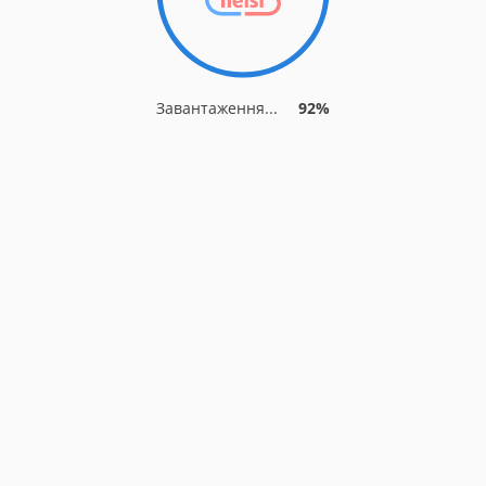
Завантаження...
92%