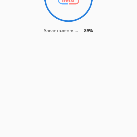
Завантаження...
93%