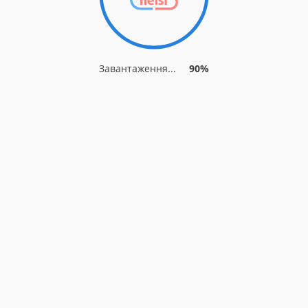
Завантаження...
90%