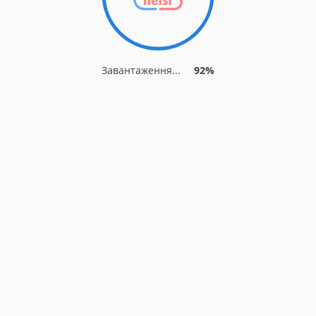
Завантаження...
92%