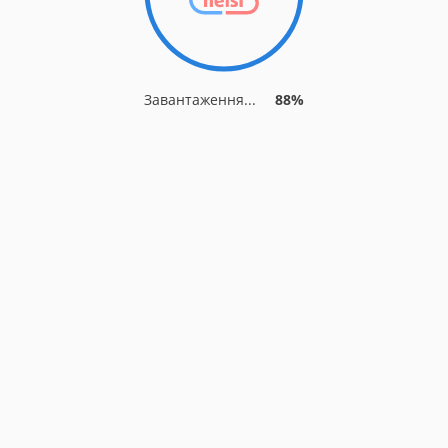
Завантаження...
88%