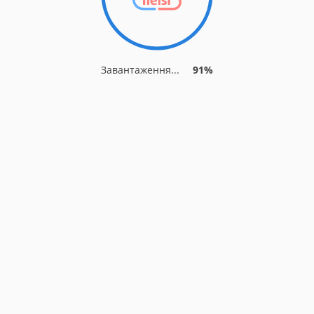
Завантаження...
91%