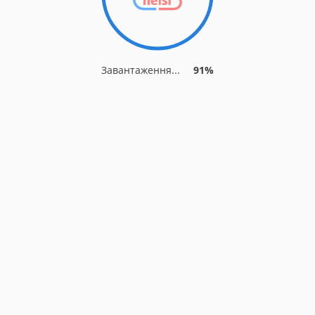
Завантаження...
91%