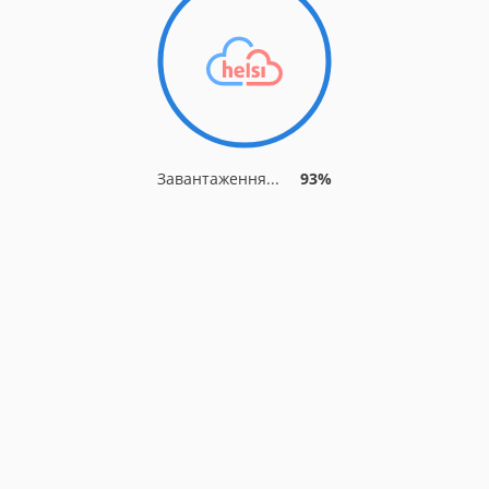
Завантаження...
93%