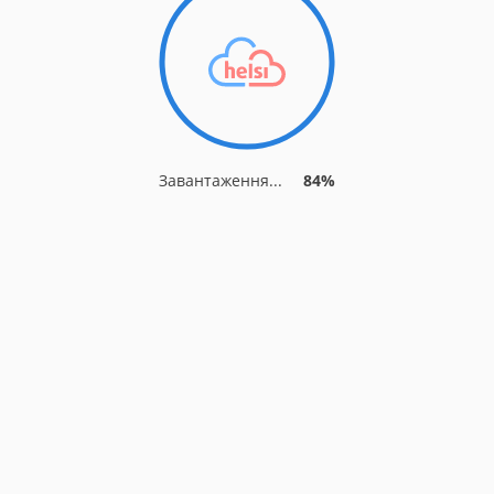
Завантаження...
88%