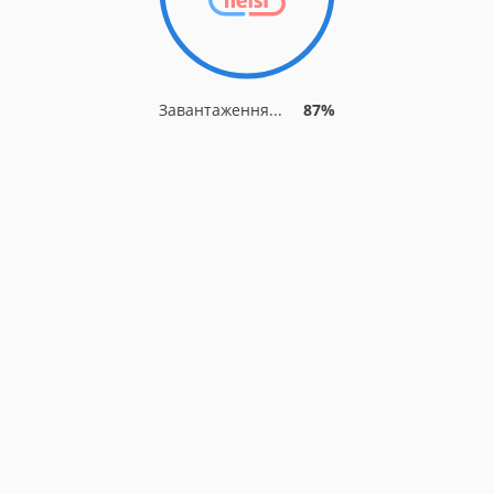
Завантаження...
94%