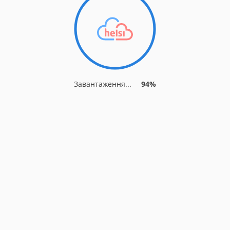
Завантаження...
94%