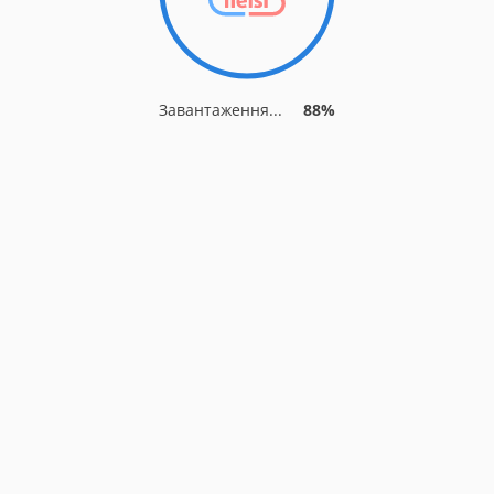
Завантаження...
88%