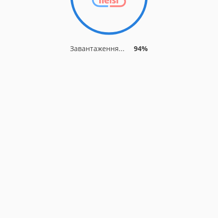
Завантаження...
94%