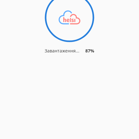
Завантаження...
90%