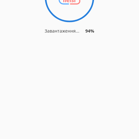
Завантаження...
94%