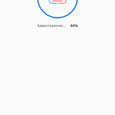
Завантаження...
89%