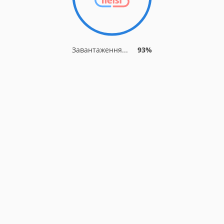
Завантаження...
93%