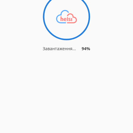
Завантаження...
94%