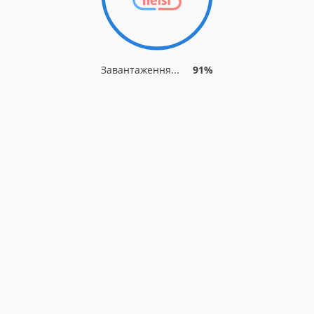
Завантаження...
91%