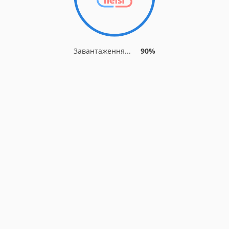
Завантаження...
90%