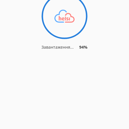
Завантаження...
94%