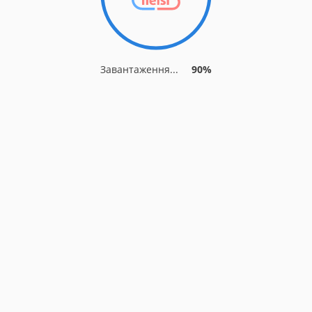
Завантаження...
90%