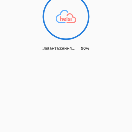
Завантаження...
90%