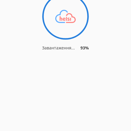
Завантаження...
93%