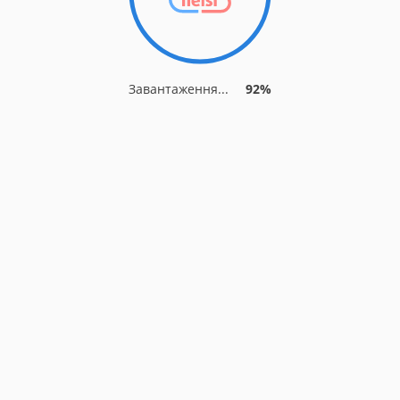
Завантаження...
92%