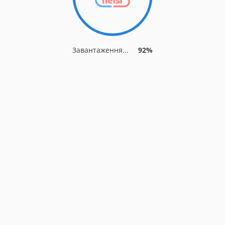
Завантаження...
92%