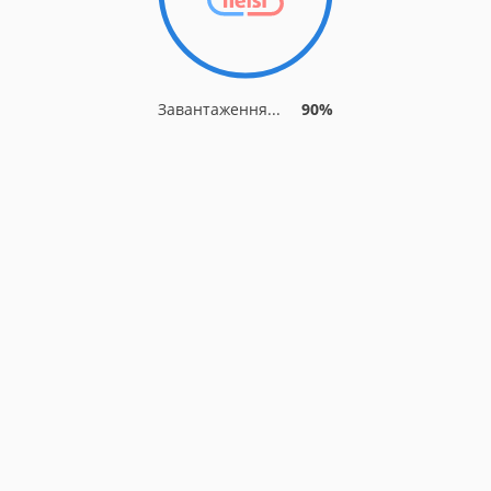
Завантаження...
90%