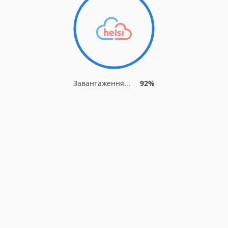
Завантаження...
92%