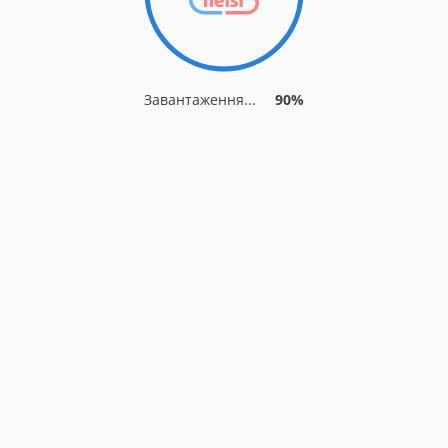
Завантаження...
90%