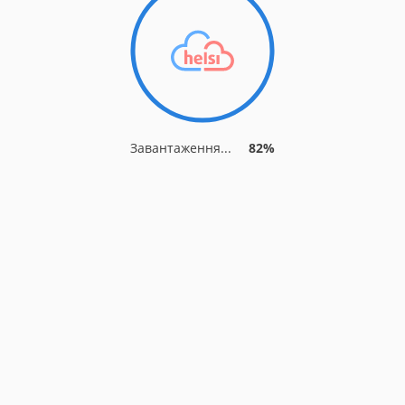
Завантаження...
85%