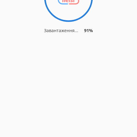
Завантаження...
91%