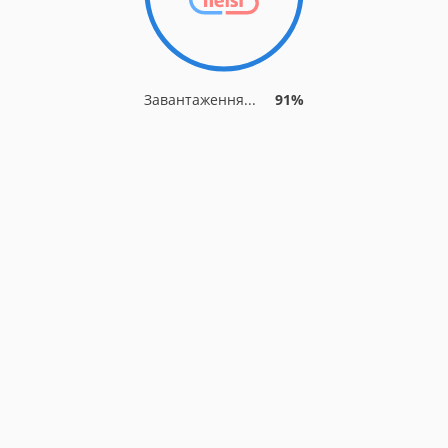
Завантаження...
91%