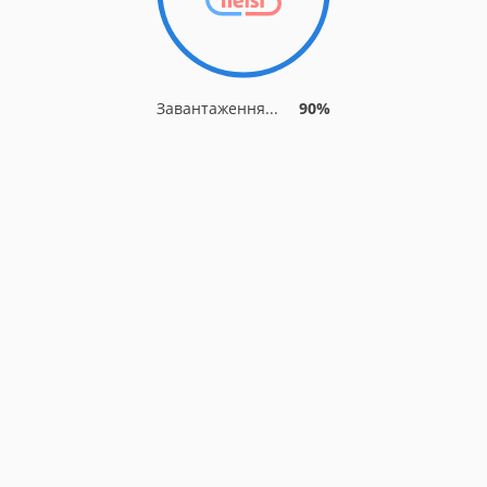
Завантаження...
90%