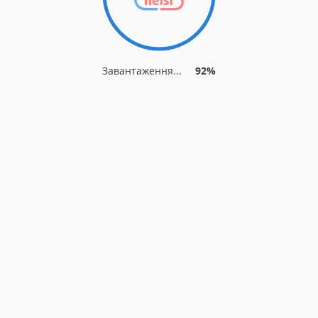
Завантаження...
92%