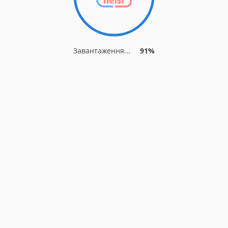
Завантаження...
91%