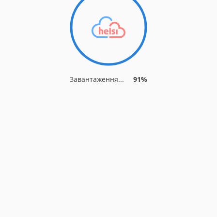
Завантаження...
91%