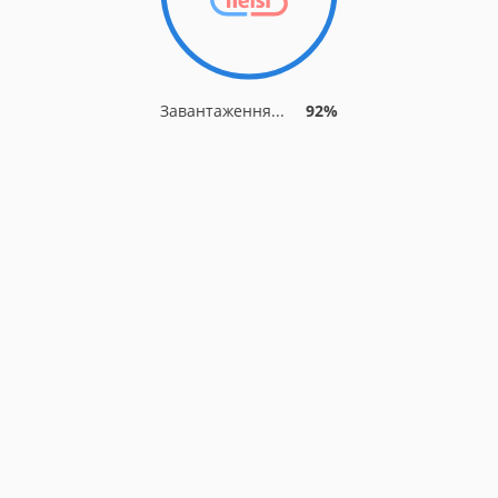
Завантаження...
92%