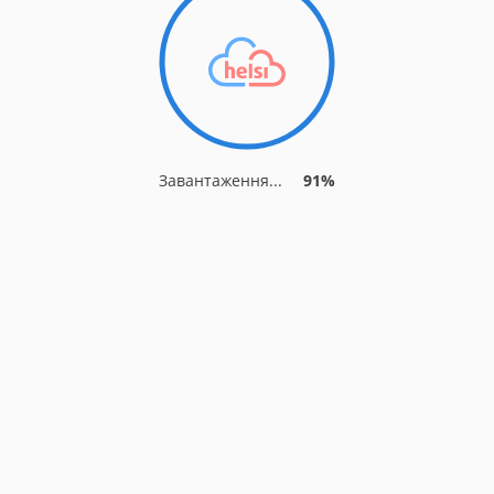
Завантаження...
91%