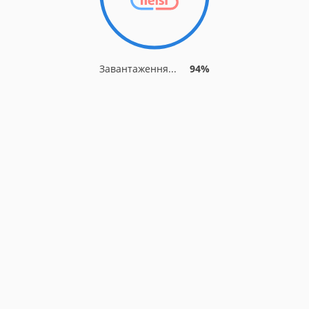
Завантаження...
94%