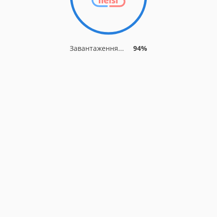
Завантаження...
94%