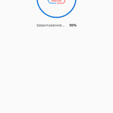
Завантаження...
90%