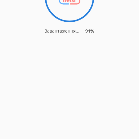
Завантаження...
91%