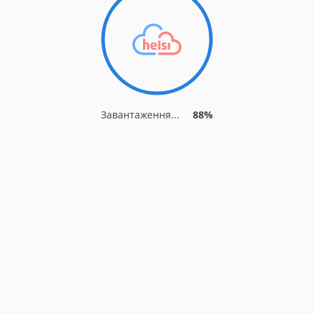
Завантаження...
91%