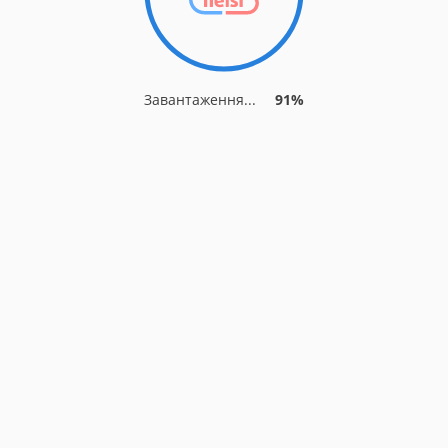
Завантаження...
91%