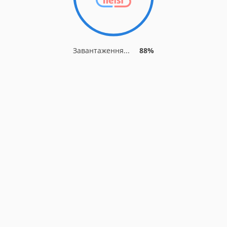
Завантаження...
88%