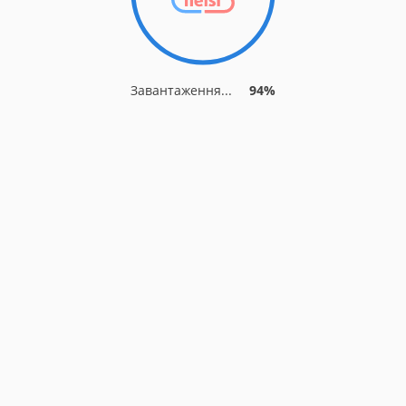
Завантаження...
94%