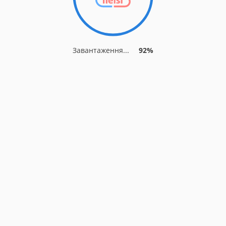
Завантаження...
92%