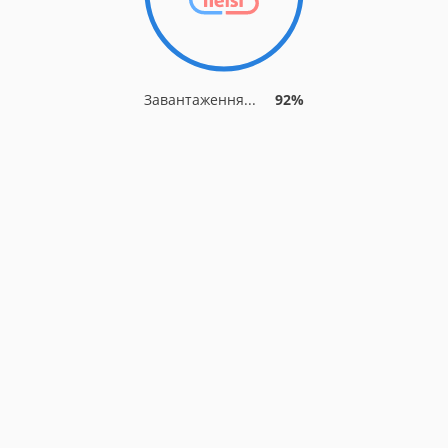
Завантаження...
92%